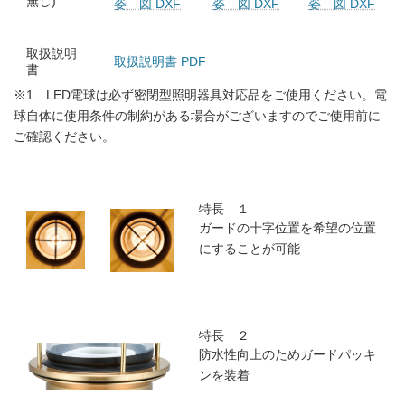
無し)
姿 図 DXF
姿 図 DXF
姿 図 DXF
取扱説明
取扱説明書 PDF
書
※1 LED電球は必ず密閉型照明器具対応品をご使用ください。電
球自体に使用条件の制約がある場合がございますのでご使用前に
ご確認ください。
特長 １
ガードの十字位置を希望の位置
にすることが可能
特長 ２
防水性向上のためガードパッキ
ンを装着