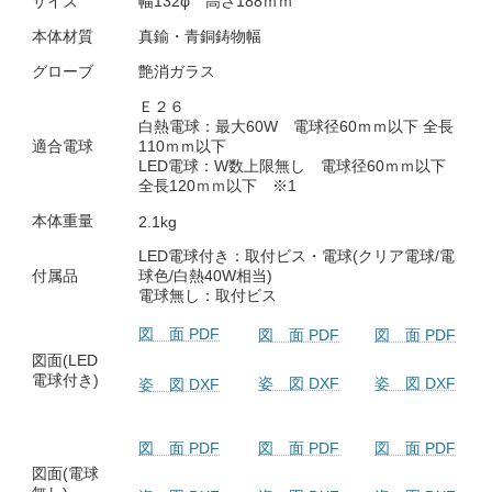
サイズ
幅132φ 高さ188ｍｍ
本体材質
真鍮・青銅鋳物幅
グローブ
艶消ガラス
Ｅ２６
白熱電球：最大60W 電球径60ｍｍ以下 全長
適合電球
110ｍｍ以下
LED電球：W数上限無し 電球径60ｍｍ以下
全長120ｍｍ以下 ※1
本体重量
2.1kg
LED電球付き：取付ビス・電球(クリア電球/電
付属品
球色/白熱40W相当)
電球無し：取付ビス
図 面 PDF
図 面 PDF
図 面 PDF
図面(LED
電球付き)
姿 図 DXF
姿 図 DXF
姿 図 DXF
図 面 PDF
図 面 PDF
図 面 PDF
図面(電球