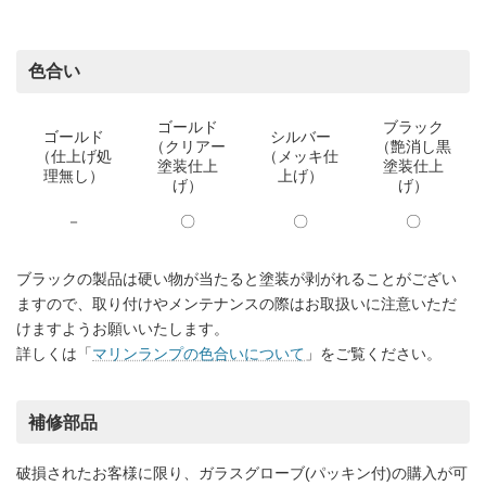
色合い
ゴールド
ブラック
ゴールド
シルバー
（クリアー
（艶消し黒
（仕上げ処
（メッキ仕
塗装仕上
塗装仕上
理無し）
上げ）
げ）
げ）
－
〇
〇
〇
ブラックの製品は硬い物が当たると塗装が剥がれることがござい
ますので、取り付けやメンテナンスの際はお取扱いに注意いただ
けますようお願いいたします。
詳しくは「
マリンランプの色合いについて
」をご覧ください。
補修部品
破損されたお客様に限り、ガラスグローブ(パッキン付)の購入が可