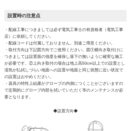
設置時の注意点
・配線工事につきましては必ず電気工事士の有資格者（電気工事
店）に依頼してください。
・配線コードは付属しておりません。別途ご用意ください。
・取付方向は下記図方向でご使用ください。図①横向き取付けに
つきましては設置面の強度を確保し落下の無いように確実な施工
が必要です。②上向き取付の場合は地上高50cm以上での設置とし
湿気が払拭しづらい地面への設置や地面と同じ状態に近い状況で
の設置はおやめください。
・器具の特性上結露がグローブの内側につくことがございますの
で定期的にグローブ内部を拭いていただく等のメンテナンスが必
要となります。
◆設置方向◆