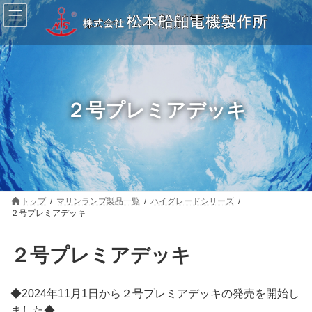
コ
ナ
ン
ビ
テ
ゲ
ン
ー
ツ
シ
へ
ョ
ス
ン
キ
に
ッ
移
２号プレミアデッキ
プ
動
トップ
マリンランプ製品一覧
ハイグレードシリーズ
２号プレミアデッキ
２号プレミアデッキ
◆2024年11月1日から２号プレミアデッキの発売を開始し
ました◆