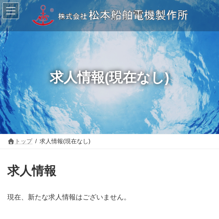
コ
ナ
ン
ビ
テ
ゲ
ン
ー
ツ
シ
へ
ョ
ス
ン
キ
に
ッ
移
求人情報(現在なし)
プ
動
トップ
求人情報(現在なし)
求人情報
現在、新たな求人情報はございません。